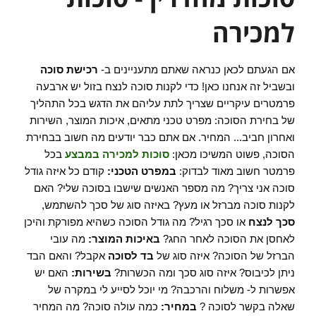
למכירה
אם הגעתם לכאן כנראה שאתם מתעניינים ב-
רכישת סוכה
ובשביל זה אנחנו כאן! כדי לקנות סוכה לנצח בזול יש ארבעה
פרמטרים עיקריים שצריך לתת עליהם את הדגש בכל התהליך
של בחירת הסוכה: מפרט טכני מתאים, איכות המוצר, השירות
ואחרון חביב... המחיר. אם אתם כבר יודעים מה חשוב בבחירת
הסוכה, פשוט המשיכו מכאן:
סוכות למכירה במבצע
בכל
פרמטר חשוב מאוד לבדוק:
במפרט הטכני:
קודם כל איזה גודל
סוכה אני צריך? מה מספר האנשים שישבו בסוכה שלי? האם
לקנות סוכה מברזל או מעץ? באיזה סוג של סכך להשתמש,
סכך לנצח
או סכך רגיל? מה גודל הסוכה כשהיא מפורקת והיכן
לאחסן את הסוכה לאחר החג?
באיכות המוצר:
מה עובי
הברזל של הסוכה? איזה סוג של
בד לסוכה
אקבל? והאם הבד
ניתן לכיבוס? איזה סוג סכך ומה הכשרות?
בשירות:
האם יש
אפשרות ל- משלוח והרכבה? מי יוכל לסייע לי במקרה של
שאלה בקשר לסוכה ?
במחיר:
כמה עולה סוכה? מה המחיר