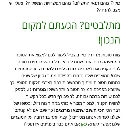
כולל? מהם תנאי התשלום? מהם אפשרויות המשלוח? ואולי יש
מצב להנחה?
מתלבטים? הגעתם למקום
הנכון!
צוות סוכות מהדרין כאן בשביל לעזור לכם למצוא את הסוכה
המתאימה לכם. אנו נשמח לסייע בכל הנוגע לבחירת סוכה-
לפני הקניה וגם לאחריה.
סוכה לנצח
למכירה
- זו המומחיות
שלנו! המוצרים שלנו נבחרו בקפידה מתוך נסיון של שנים
בתחום הסוכות ומתוך התחשבות רבה בצרכי הלקוח הסופי- כך
שמובא בפניכם המוצר הטוב ביותר בשוק!
מטרותינו:
לספק
לכם שירות ברמה גבוהה, להציב רף חדש בכל הקשור
לחווית הקניה, למכור מוצר איכותי במחיר נוח וזול, ובסופו של
דבר הכי
הכי חשוב שתצאו מרוצים!
כך שגם אם לא קניתם
אצלנו לפחות אנחנו מכירים :) קצת יותר בהרחבה על המוצרים
שלנו אפשר לקרוא
כאן
אם אתם כבר בעניינים אז תוכלו