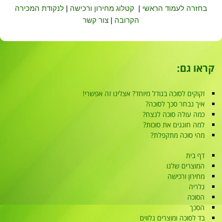
בחזרה לעמוד הראשי
|
קטלוג מחירון ורכישה
|
לנקודת המכירה
הקרובה
|
צור קשר
קראו גם:
זקוקים לסוכה בגודל מיוחד? אצלינו זה אפשרי!
איך נבחר סכך לסוכה?
כמה עולה סוכה לנצח?
למה חוגגים את סוכות?
מהי סוכה מתקפלת?
דף בית
המוצרים שלנו
מחירון ורכישה
גלריה
הסוכה
הסכך
בד לסוכה ומוצרים נלווים