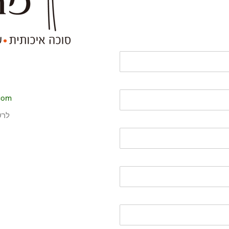
com
לרש