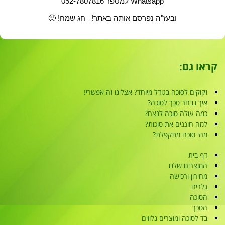
Whatsapp למספר 052-7807816
ובעז"ה נפרסם אותה באתר! חג שמח! 🙂
קראו גם:
זקוקים לסוכה בגודל מיוחד? אצלינו זה אפשרי!
איך נבחר סכך לסוכה?
כמה עולה סוכה לנצח?
למה חוגגים את סוכות?
מהי סוכה מתקפלת?
דף בית
המוצרים שלנו
מחירון ורכישה
גלריה
הסוכה
הסכך
בד לסוכה ומוצרים נלווים